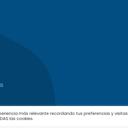
om
periencia más relevante recordando tus preferencias y visitas
ODAS las cookies.