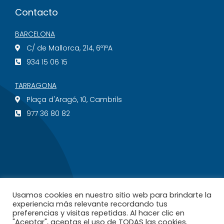
Contacto
BARCELONA
C/ de Mallorca, 214, 6º1ªA
934 15 06 15
TARRAGONA
Plaça d'Aragó, 10, Cambrils
977 36 80 82
© 2022 AGN Abogados. Diseño por
Usamos cookies en nuestro sitio web para brindarte la
siguemedia.com
experiencia más relevante recordando tus
preferencias y visitas repetidas. Al hacer clic en
"Aceptar", aceptas el uso de TODAS las cookies.