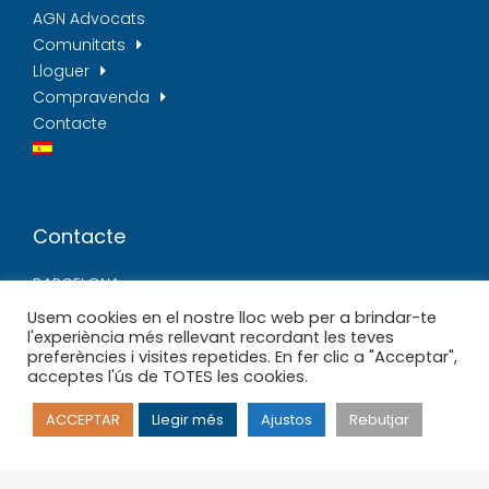
AGN Advocats
Comunitats
Lloguer
Compravenda
Contacte
Contacte
BARCELONA
C/ de Mallorca, 214, 6º1ªA
Usem cookies en el nostre lloc web per a brindar-te
l'experiència més rellevant recordant les teves
934 15 06 15
preferències i visites repetides. En fer clic a "Acceptar",
acceptes l'ús de TOTES les cookies.
TARRAGONA
ACCEPTAR
Llegir més
Ajustos
Rebutjar
Plaça d'Aragó, 10, Cambrils
977 36 80 82